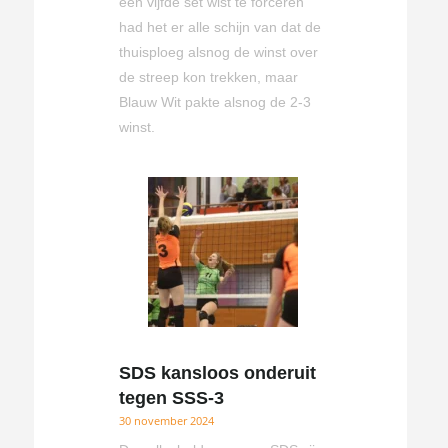
een vijfde set wist te forceren
had het er alle schijn van dat de
thuisploeg alsnog de winst over
de streep kon trekken, maar
Blauw Wit pakte alsnog de 2-3
winst.
SDS kansloos onderuit
tegen SSS-3
30 november 2024