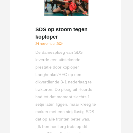
SDS op stoom tegen
koploper
24 november 2024
De damesploeg van SDS
leverde een uitstekende
prestatie door koploper
Langhenkel/HEC op een
dikverdiende 3-1 nederlaag te
trakteren. De ploeg uit Heerde
had tot dat moment slechts 1
setje laten liggen, maar kreeg te
maken met een strijdlustig SDS
dat op alle fronten beter was.
,,Ik ben heel erg trots op dit