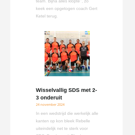
team. Bijna alles klopte’’, zo
keek een opgetogen coach Gert
Ketel terug.
Wisselvallig SDS met 2-
3 onderuit
24 november 2024
In een wedstrijd die werkelijk alle
kanten op kon bleek Rebelle
uiteindelijk net te sterk voor