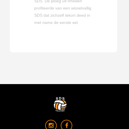
SDS. De ploeg uit Rheden
profiteerde van een wisselvallig
SDS dat zichzelf tekort deed in
met name de eerste set.