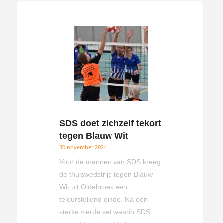
SDS doet zichzelf tekort
tegen Blauw Wit
30 november 2024
Voor de mannen van SDS kreeg
de thuiswedstrijd tegen Blauw
Wit uit Oldebroek een
teleurstellend einde. Na een
sterke vierde set waarin SDS