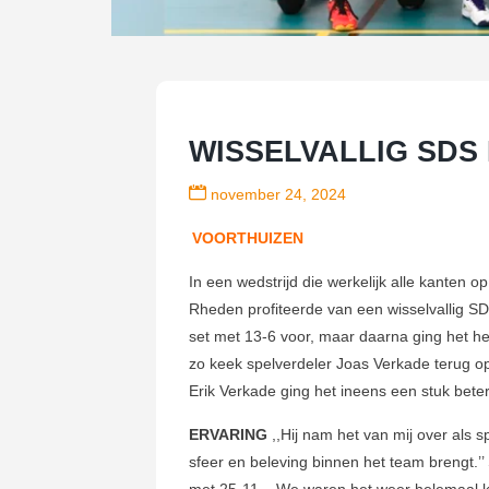
WISSELVALLIG SDS 
november 24, 2024
VOORTHUIZEN
In een wedstrijd die werkelijk alle kanten o
Rheden profiteerde van een wisselvallig SD
set met 13-6 voor, maar daarna ging het h
zo keek spelverdeler Joas Verkade terug op
Erik Verkade ging het ineens een stuk bete
ERVARING
,,Hij nam het van mij over als s
sfeer en beleving binnen het team brengt.’
met 25-11. ,,We waren het weer helemaal kwi