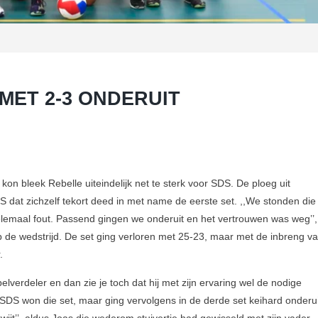
MET 2-3 ONDERUIT
p kon bleek Rebelle uiteindelijk net te sterk voor SDS. De ploeg uit
S dat zichzelf tekort deed in met name de eerste set. ,,We stonden die
elemaal fout. Passend gingen we onderuit en het vertrouwen was weg’’,
 de wedstrijd. De set ging verloren met 25-23, maar met de inbreng v
r.
pelverdeler en dan zie je toch dat hij met zijn ervaring wel de nodige
’ SDS won die set, maar ging vervolgens in de derde set keihard onderui
jt’’, aldus Joas die wederom stuivertje had gewisseld met zijn vader.