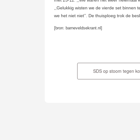
,,Gelukkig wisten we de vierde set binnen t
we het niet niet’’. De thuisploeg trok de be
[bron: barneveldsekrant.nl]
Bericht
navigatie
SDS op stoom tegen ko