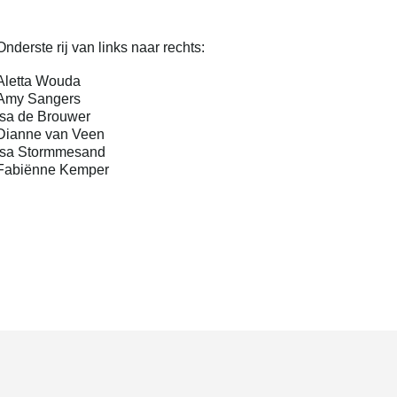
Onderste rij van links naar rechts:
Aletta Wouda
Amy Sangers
Isa de Brouwer
Dianne van Veen
Isa Stormmesand
Fabiënne Kemper