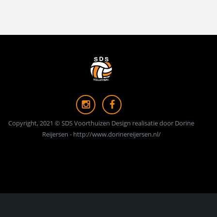
Copyright, 2021 © SDS Voorthuizen Design realisatie door Dorine
Reijersen - http://www.dorinereijersen.nl/